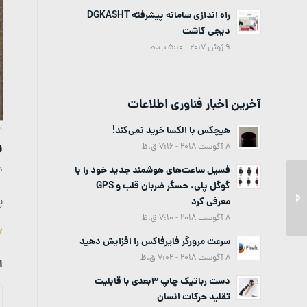
راه اندازی سامانه پیشرفته DGKASHT
دیجی کاشت
9 ژوئن 2017 - 5:10 ب.ظ
آخرین اخبار فناوری اطلاعات
هیچکس با الکسا خرید نمی‌کند!
ر
8 آگوست 2018 - 7:16 ق.ظ
د
فسیل ساعت‌های هوشمند جدید خود را با
گوگل پلی، حسگر ضربان قلب و GPS
راه اندازی پرتال خبری
پ
معرفی کرد
TEHPRESS
8 آگوست 2018 - 7:10 ق.ظ
ب
سرعت مرورگر فایرفاکس را افزایش دهید
8 آگوست 2018 - 7:02 ق.ظ
ا
دست رباتیک چاپ 3بعدی با قابلیت
تقلید حرکات انسان