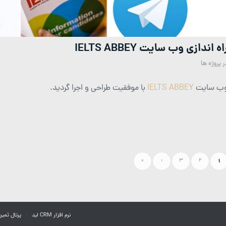
اه اندازی وب سایت IELTS ABBEY
ر
پروژه ها
ب سایت
IELTS ABBEY
با موفقیت طراحی و اجرا گردید.
»
›
3
2
1
نرم افزار CRM لید
پرتال ثمین