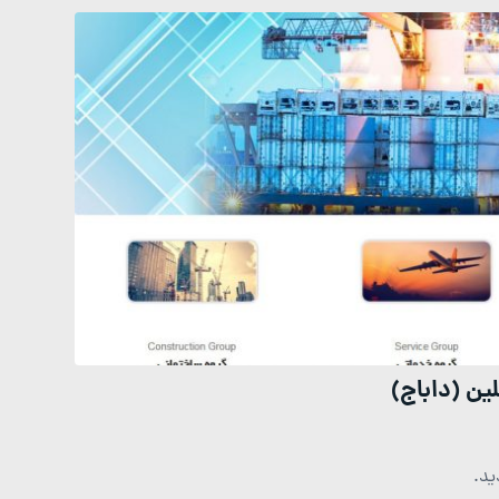
ن (داباج)
ید.