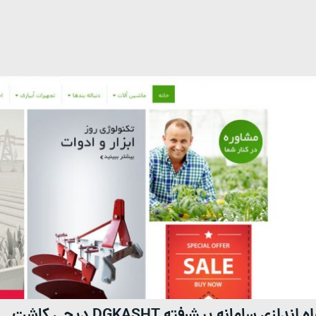
اه اندازی سامانه پیشرفته DGKASHT دیجی کاشت