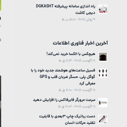
راه اندازی سامانه پیشرفته DGKASHT
دیجی کاشت
ر
9 ژوئن 2017 - 5:10 ب.ظ
د
و
آخرین اخبار فناوری اطلاعات
هیچکس با الکسا خرید نمی‌کند!
8 آگوست 2018 - 7:16 ق.ظ
فسیل ساعت‌های هوشمند جدید خود را با
گوگل پلی، حسگر ضربان قلب و GPS
معرفی کرد
8 آگوست 2018 - 7:10 ق.ظ
سرعت مرورگر فایرفاکس را افزایش دهید
8 آگوست 2018 - 7:02 ق.ظ
دست رباتیک چاپ 3بعدی با قابلیت
تقلید حرکات انسان