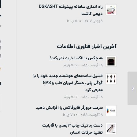
راه اندازی سامانه پیشرفته DGKASHT
ح
دیجی کاشت
9 ژوئن 2017 - 5:10 ب.ظ
د
آخرین اخبار فناوری اطلاعات
ا
ا
هیچکس با الکسا خرید نمی‌کند!
8 آگوست 2018 - 7:16 ق.ظ
ب
فسیل ساعت‌های هوشمند جدید خود را با
حضور آسمان در همایش
گوگل پلی، حسگر ضربان قلب و GPS
ا
امنیت تبادل اطلاعات و
معرفی کرد
افتتاح مرکز آپا گلستان...
8 آگوست 2018 - 7:10 ق.ظ
سرعت مرورگر فایرفاکس را افزایش دهید
8 آگوست 2018 - 7:02 ق.ظ
دست رباتیک چاپ 3بعدی با قابلیت
تقلید حرکات انسان