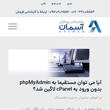
پمپر
جـیــجـو
راس
۳۲۰۰۵۵۵۲ - ۰۱۷
-
۰۹۱۲۰۲۰۸۵۵۶
: ارتباط با کارشناس فروش
آیا می توان مستقیما به phpMyAdmin
بدون ورود به cPanel لاگین شد؟
در
آموزش مشتریان
,
مدیریت هاستینگ
متاسفانه خیر. این امکان وجود ندارد. برای لاگین کردن