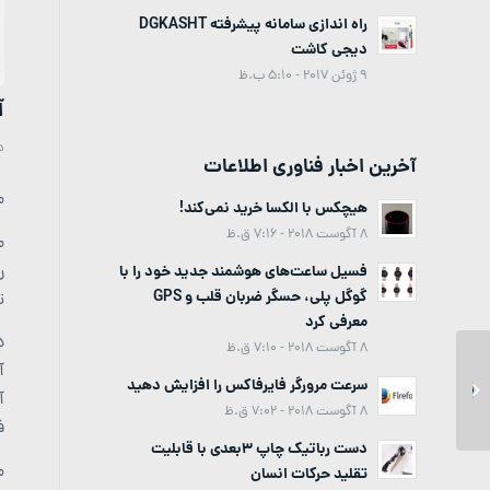
راه اندازی سامانه پیشرفته DGKASHT
دیجی کاشت
9 ژوئن 2017 - 5:10 ب.ظ
آ
د
آخرین اخبار فناوری اطلاعات
م
هیچکس با الکسا خرید نمی‌کند!
8 آگوست 2018 - 7:16 ق.ظ
م
ر
فسیل ساعت‌های هوشمند جدید خود را با
گوگل پلی، حسگر ضربان قلب و GPS
ت
معرفی کرد
8 آگوست 2018 - 7:10 ق.ظ
گوگل: گوشی‌های اندرویدی
آ
سرعت مرورگر فایرفاکس را افزایش دهید
حداکثر مجاز به استفاده از
آل
8 آگوست 2018 - 7:02 ق.ظ
دو بریدگی هستند...
فهرس
دست رباتیک چاپ 3بعدی با قابلیت
م
تقلید حرکات انسان