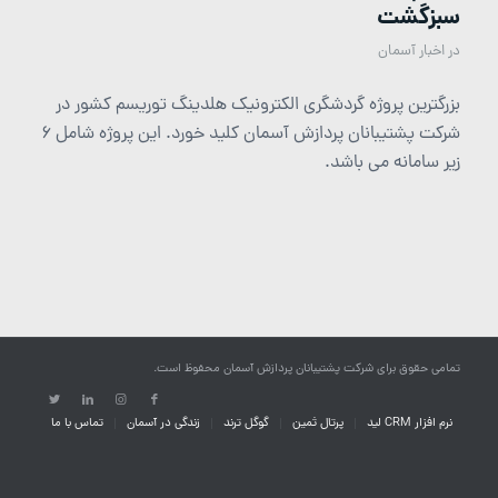
سبزگشت
در
اخبار آسمان
بزرگترین پروژه گردشگری الکترونیک هلدینگ توریسم کشور در
شرکت پشتیبانان پردازش آسمان کلید خورد. این پروژه شامل 6
زیر سامانه می باشد.
تمامی حقوق برای شرکت پشتیبانان پردازش آسمان محفوظ است.
نرم افزار CRM لید
پرتال ثمین
گوگل ترند
زندگی در آسمان
تماس با ما