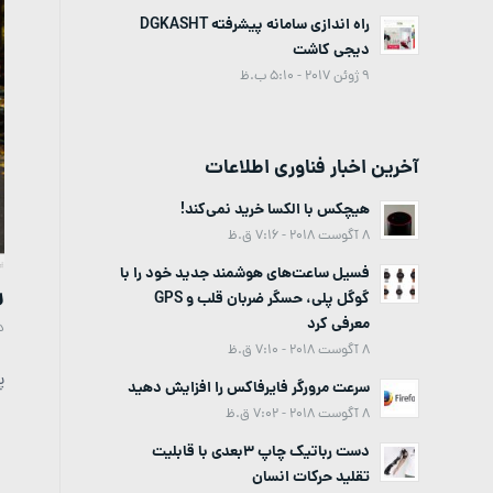
راه اندازی سامانه پیشرفته DGKASHT
دیجی کاشت
9 ژوئن 2017 - 5:10 ب.ظ
آخرین اخبار فناوری اطلاعات
هیچکس با الکسا خرید نمی‌کند!
8 آگوست 2018 - 7:16 ق.ظ
فسیل ساعت‌های هوشمند جدید خود را با
ر
گوگل پلی، حسگر ضربان قلب و GPS
معرفی کرد
د
8 آگوست 2018 - 7:10 ق.ظ
پ
سرعت مرورگر فایرفاکس را افزایش دهید
8 آگوست 2018 - 7:02 ق.ظ
دست رباتیک چاپ 3بعدی با قابلیت
تقلید حرکات انسان