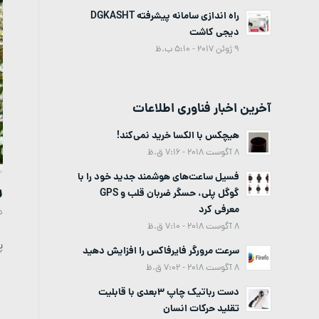
راه اندازی سامانه پیشرفته DGKASHT
دیجی کاشت
9 ژوئن 2017 - 5:10 ب.ظ
آخرین اخبار فناوری اطلاعات
هیچکس با الکسا خرید نمی‌کند!
8 آگوست 2018 - 7:16 ق.ظ
فسیل ساعت‌های هوشمند جدید خود را با
ر
گوگل پلی، حسگر ضربان قلب و GPS
معرفی کرد
د
8 آگوست 2018 - 7:10 ق.ظ
پ
سرعت مرورگر فایرفاکس را افزایش دهید
8 آگوست 2018 - 7:02 ق.ظ
دست رباتیک چاپ 3بعدی با قابلیت
تقلید حرکات انسان