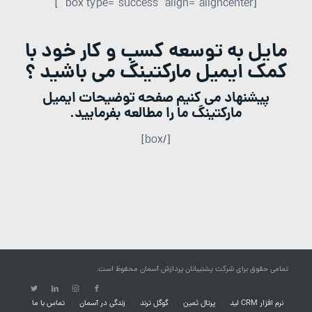
[box type=”success” align=”aligncenter” ]
مایل به توسعه کسب و کار خود با
کمک ایمیل مارکتینگ می باشید ؟
پیشنهاد می کنیم صفحه توضیحات ایمیل
مارکتینگ ما را مطالعه بفرمایید.
[/box]
تمامی حقوق برای شرکت پشتیبانان پردازش آسمان محفوظ است.
نرم افزار CRM لید
پرتال ثمین
گوگل ترند
زندگی در آسمان
تماس با ما