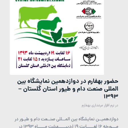
حضور بهفارم در دوازدهمین نمایشگاه بین
المللی صنعت دام و طیور استان گلستان –
1393
در
نرم افزار مرغداری بهفارم
دوازدهمیــن نمایشگاه بین المــللی صنــعت دام و طیـور در
مـــورخه 16 لغـــــایت 19 اردیبـــــهشت مـــــاه 1393 در