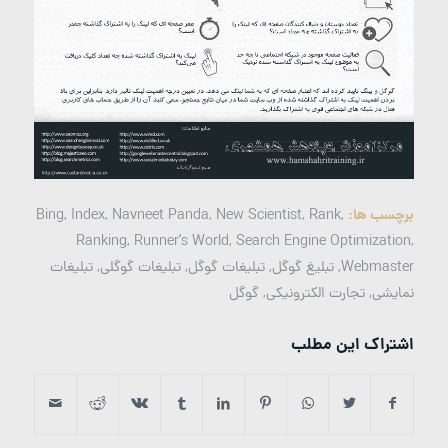
برچسب ها:
,
Rank
,
New Scientist
,
Navneet Panda
,
Index
,
Bing
Ranking
,
Runner's World
,
Search Engine Optimization
,
Webmaster
,
تبلیغ گوگل
,
تبلیغات گوگل
,
تبلیغات گوگلی
,
تبلیغات
نمایشی
,
تجارت الکترونیکی
,
گوگل
اشتراک این مطلب