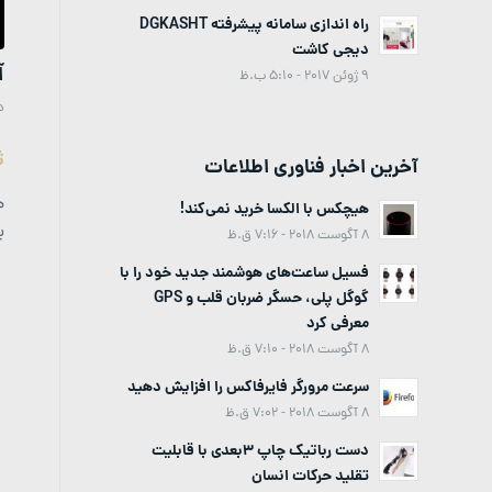
راه اندازی سامانه پیشرفته DGKASHT
دیجی کاشت
آ
9 ژوئن 2017 - 5:10 ب.ظ
د
ث
آخرین اخبار فناوری اطلاعات
ه
هیچکس با الکسا خرید نمی‌کند!
پ
8 آگوست 2018 - 7:16 ق.ظ
فسیل ساعت‌های هوشمند جدید خود را با
گوگل پلی، حسگر ضربان قلب و GPS
معرفی کرد
8 آگوست 2018 - 7:10 ق.ظ
سرعت مرورگر فایرفاکس را افزایش دهید
8 آگوست 2018 - 7:02 ق.ظ
دست رباتیک چاپ 3بعدی با قابلیت
تقلید حرکات انسان