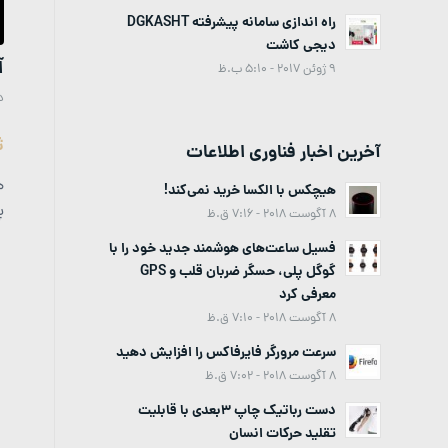
راه اندازی سامانه پیشرفته DGKASHT
دیجی کاشت
آ
9 ژوئن 2017 - 5:10 ب.ظ
د
ث
آخرین اخبار فناوری اطلاعات
ه
هیچکس با الکسا خرید نمی‌کند!
پ
8 آگوست 2018 - 7:16 ق.ظ
فسیل ساعت‌های هوشمند جدید خود را با
گوگل پلی، حسگر ضربان قلب و GPS
معرفی کرد
8 آگوست 2018 - 7:10 ق.ظ
سرعت مرورگر فایرفاکس را افزایش دهید
8 آگوست 2018 - 7:02 ق.ظ
دست رباتیک چاپ 3بعدی با قابلیت
تقلید حرکات انسان