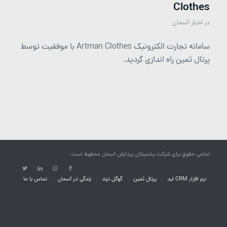
Clothes
در
اخبار آسمان
سامانه تجارت الکترونیک Artman Clothes با موفقیت توسط
پرتال ثمین راه اندازی گردید.
تمامی حقوق برای شرکت پشتیبانان پردازش آسمان محفوظ است.
نرم افزار CRM لید
پرتال ثمین
گوگل ترند
زندگی در آسمان
تماس با ما