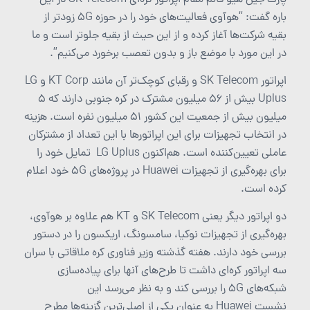
پارک جین هیو قائم مقام اپراتور کره‌ای SK Telecom در این
باره گفت: “هوآوی فعالیت‌های خود را در حوزه 5G زودتر از
بقیه شرکت‌ها آغاز کرده و از این حیث از بقیه جلوتر است و ما
در این مورد با موضع باز و بدون تعصب برخورد می‌کنیم”.
اپراتور SK Telecom و رقبای کوچک‌تر آن مانند KT Corp و LG
Uplus بیش از ۵۶ میلیون مشترک در کره جنوبی دارند که ۵
میلیون بیش از جمعیت این کشور ۵۱ میلیون نفره است. هزینه
در انتخاب تجهیزات برای این اپراتورها با این تعداد از مشترکان
عاملی تعیین‌کننده است. هم‌اکنون LG Uplus تمایل خود را
برای بهره‌گیری از تجهیزات Huawei در پروژه‌های 5G خود اعلام
کرده است.
دو اپراتور دیگر یعنی SK Telecom و KT هم علاوه بر هوآوی،
بهره‌گیری از تجهیزات نوکیا، سامسونگ، اریکسون را در دستور
بررسی خود دارند. هفته گذشته وزیر فناوری کره ملاقاتی با سران
سه اپراتور کره‌ای داشت تا طرح‌های آنها برای پیاده‌سازی
شبکه‌های 5G را بررسی کند و به نظر می‌رسد این
نشست Huawei به عنوان یکی از اصلی‌ترین گزینه‌ها مطرح