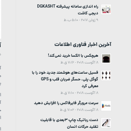
راه اندازی سامانه پیشرفته DGKASHT
دیجی کاشت
9 ژوئن 2017 - 5:10 ب.ظ
آیف
آخرین اخبار فناوری اطلاعات
د
هیچکس با الکسا خرید نمی‌کند!
8 آگوست 2018 - 7:16 ق.ظ
فسیل ساعت‌های هوشمند جدید خود را با
گوگل پلی، حسگر ضربان قلب و GPS
ب
معرفی کرد
8 آگوست 2018 - 7:10 ق.ظ
آ
سرعت مرورگر فایرفاکس را افزایش دهید
8 آگوست 2018 - 7:02 ق.ظ
ا
دست رباتیک چاپ 3بعدی با قابلیت
تقلید حرکات انسان
ا