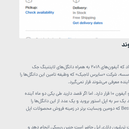
آپریل گذشته گزارشی که از موسسه امنیتی Barclays منتشر شد نشان می‌داد که آیفون‌های 2018 به همراه دانگل‌های لایتنینگ جک
ن موسسه، شرکت «سایرس لاجیک» که وظیفه تامین این دانگل‌ها را
ینده معرفی می‌شوند قرار نمی‌گیرد.
این دانگل جک هدفون در حال حاضر درون جعبه آیفون‌ 8، آیفون 8 پلاس و آیفون 10 قرار دارد. اما اگر قصد دارید طی یکی دو ماه آینده
 یک سر به اپل استور بروید و یک عدد از این دانگل‌ها را
جداگانه با قیمت 9 دلار خریداری کنید. ضمنا این دانگل‌ها در وبسایت Best buy که دومین وبسایت برتر در زمینه فروش محصولات اپل
ت تریلیون دلاری اپل حاضر است چنین ریسکی انجام دهد و