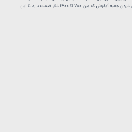
باعث اعتراض احتمالی خریداران شود؟ آیا واقعا قرار دادن یک دانگل 9 دلاری درون جعبه آیفونی که بین 700 تا 1400 دلار قیمت دارد تا این