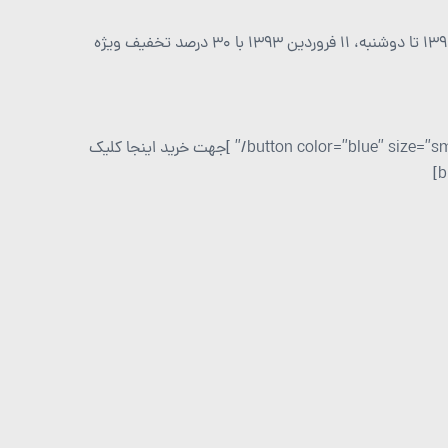
به اطلاع کلیه مشتریان ارجمند می رسانیم دامنه ME. از چهارشنبه، 25 دی ۱۳۹۲ تا دوشنبه، ۱۱ فروردین ۱۳۹۳ با 30 درصد تخفیف ویژه
[button color=”blue” size=”small” link=”https://my.spsdevnic.net/product/dot-me-domain/” ]جهت خرید اینجا کلیک