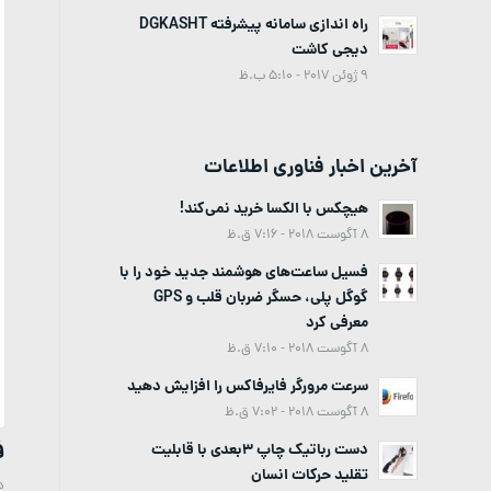
راه اندازی سامانه پیشرفته DGKASHT
دیجی کاشت
9 ژوئن 2017 - 5:10 ب.ظ
آخرین اخبار فناوری اطلاعات
هیچکس با الکسا خرید نمی‌کند!
8 آگوست 2018 - 7:16 ق.ظ
فسیل ساعت‌های هوشمند جدید خود را با
گوگل پلی، حسگر ضربان قلب و GPS
معرفی کرد
8 آگوست 2018 - 7:10 ق.ظ
سرعت مرورگر فایرفاکس را افزایش دهید
8 آگوست 2018 - 7:02 ق.ظ
فر
دست رباتیک چاپ 3بعدی با قابلیت
تقلید حرکات انسان
د