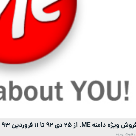
وش ویژه دامنه ME. از 25 دی 92 تا 11 فروردین 93
ر
فروش ویژه