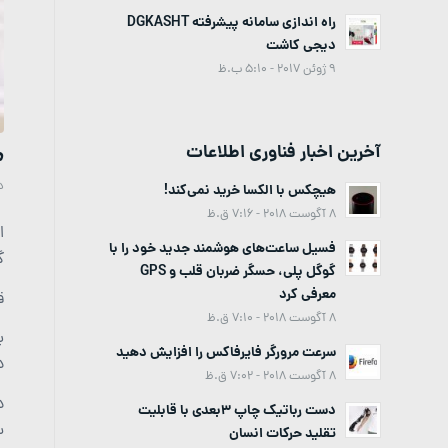
راه اندازی سامانه پیشرفته DGKASHT
دیجی کاشت
9 ژوئن 2017 - 5:10 ب.ظ
م
آخرین اخبار فناوری اطلاعات
د
هیچکس با الکسا خرید نمی‌کند!
8 آگوست 2018 - 7:16 ق.ظ
ا
فسیل ساعت‌های هوشمند جدید خود را با
گ
گوگل پلی، حسگر ضربان قلب و GPS
معرفی کرد
ق
8 آگوست 2018 - 7:10 ق.ظ
ب
سرعت مرورگر فایرفاکس را افزایش دهید
دانش
8 آگوست 2018 - 7:02 ق.ظ
دست رباتیک چاپ 3بعدی با قابلیت
س
تقلید حرکات انسان