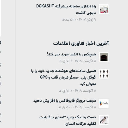
راه اندازی سامانه پیشرفته DGKASHT
دیجی کاشت
9 ژوئن 2017 - 5:10 ب.ظ
ت
آخرین اخبار فناوری اطلاعات
د
هیچکس با الکسا خرید نمی‌کند!
8 آگوست 2018 - 7:16 ق.ظ
گ
فسیل ساعت‌های هوشمند جدید خود را با
ش
گوگل پلی، حسگر ضربان قلب و GPS
ق
معرفی کرد
8 آگوست 2018 - 7:10 ق.ظ
ت
سرعت مرورگر فایرفاکس را افزایش دهید
آ
8 آگوست 2018 - 7:02 ق.ظ
دست رباتیک چاپ 3بعدی با قابلیت
ج
تقلید حرکات انسان