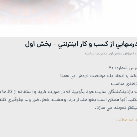
رسهايي از كسب و كار اينترنتي – بخش اول
ر
آموزش مشتریان
,
مدیریت سایت
رس شماره: 80
خش: ايجاد يك موقعيت فروش بي همتا
رفندي مناسب
ه بازديدكنندگان سايت خود بگوييد كه در صورت خريد و استفاده از كالاها
كنيد آنها ممكن است بخواهند از درد، وحشت، خطر، ضرر و… جلوگيري كنند. ي
يشتر تحريك مي سازد.
دامه مطلب