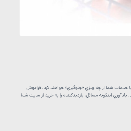
 يا خدمات شما از چه چيزي «جلوگيري» خواهند كرد. فراموش
ادآوري اينگونه مسائل، بازديدكننده را به خريد از سايت شما