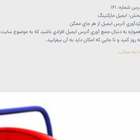
رس شماره: 161
خش: ايميل ماركتينگ
ردآوري آدرس ايميل از هر جاي ممكن
مواره به دنبال جمع آوري آدرس ايميل افرادي باشيد كه به موضوع سايت
ه روز كنيد و تا جايي كه امكان دارد به آن بيفزاييد.
دامه مطلب