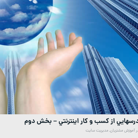
رسهايي از كسب و كار اينترنتي – بخش دوم
ر
آموزش مشتریان
,
مدیریت سایت