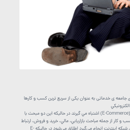
ی جامعه ی خدماتی به عنوان یکی از سریع ترین کسب و کارها
لكترونيكي
بسياري از افراد، كسب و كار اينترنتي (E-Business) را با تجارت الكترونيكي (E-Commerce) اشتباه مي گيرند در حاليكه اين دو مبحث با
ه فعاليتهاي مربوط به كسب و كار از جمله مباحث بازاريابي، مالي، خريد و فروش، ارتباط
با مشتريان، خدمات پس از فروش، همكاري با سرمايه گذاران و… كه از طريق شبكه اينترنت انجام مي‌گيرد اطلاق مي‌شود در حاليكه E-