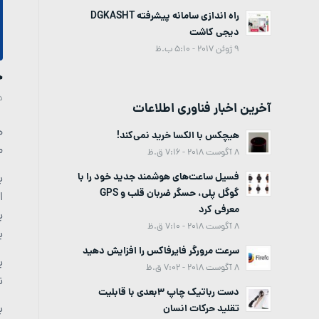
راه اندازی سامانه پیشرفته DGKASHT
دیجی کاشت
9 ژوئن 2017 - 5:10 ب.ظ
ح
د
آخرین اخبار فناوری اطلاعات
هیچکس با الکسا خرید نمی‌کند!
م
8 آگوست 2018 - 7:16 ق.ظ
فسیل ساعت‌های هوشمند جدید خود را با
ب
گوگل پلی، حسگر ضربان قلب و GPS
ا
معرفی کرد
پ
8 آگوست 2018 - 7:10 ق.ظ
ب
سرعت مرورگر فایرفاکس را افزایش دهید
ب
8 آگوست 2018 - 7:02 ق.ظ
ن
دست رباتیک چاپ 3بعدی با قابلیت
ب
تقلید حرکات انسان