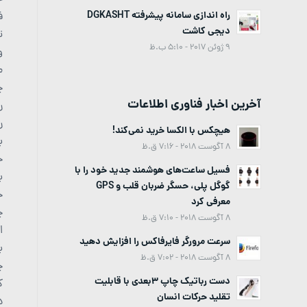
ف
راه اندازی سامانه پیشرفته DGKASHT
دیجی کاشت
ت
9 ژوئن 2017 - 5:10 ب.ظ
و
م
چ
آخرین اخبار فناوری اطلاعات
ر
ر
هیچکس با الکسا خرید نمی‌کند!
ب
8 آگوست 2018 - 7:16 ق.ظ
ح
فسیل ساعت‌های هوشمند جدید خود را با
ب
گوگل پلی، حسگر ضربان قلب و GPS
ج
معرفی کرد
چ
8 آگوست 2018 - 7:10 ق.ظ
ا
سرعت مرورگر فایرفاکس را افزایش دهید
ب
8 آگوست 2018 - 7:02 ق.ظ
چ
دست رباتیک چاپ 3بعدی با قابلیت
ک
تقلید حرکات انسان
د