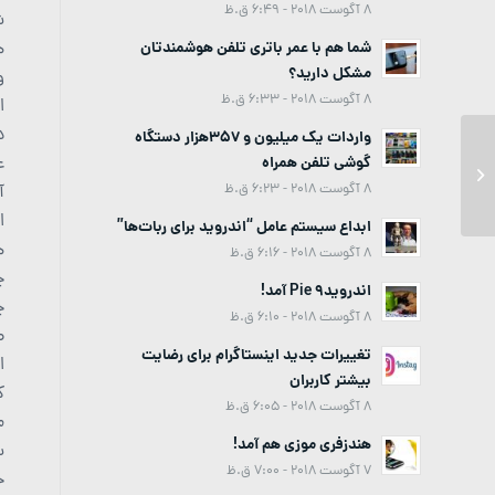
8 آگوست 2018 - 6:49 ق.ظ
ش
هف
شما هم با عمر باتری تلفن هوشمندتان
مشکل دارید؟
و
8 آگوست 2018 - 6:33 ق.ظ
ا
د
واردات یک میلیون و 357هزار دستگاه
ع
گوشی تلفن همراه
پست مورخ June 20, 2016 at 06:13PM
8 آگوست 2018 - 6:23 ق.ظ
آ
ا
ابداع سیستم عامل “اندروید برای ربات‌ها”
ه
8 آگوست 2018 - 6:16 ق.ظ
چ
اندروید9 Pie آمد!
چ
8 آگوست 2018 - 6:10 ق.ظ
ص
تغییرات جدید اینستاگرام برای رضایت
ا
بیشتر کاربران
ک
8 آگوست 2018 - 6:05 ق.ظ
م
هندزفری موزی هم آمد!
س
7 آگوست 2018 - 7:00 ق.ظ
ح