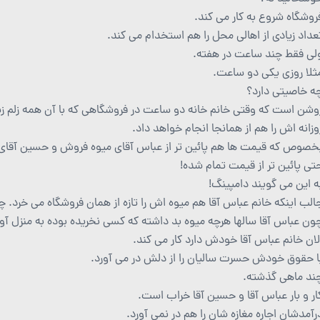
روشگاه شروع به کار می کند.
عداد زیادی از اهالی محل را هم استخدام می کند.
لی فقط چند ساعت در هفته.
ثلا روزی یکی دو ساعت.
ه خاصیتی دارد؟
وشن است که وقتی خانم خانه دو ساعت در فروشگاهی که با آن همه زلم زیم
وزانه اش را هم از همانجا انجام خواهد داد.
خصوص که قیمت ها هم پائین تر از عباس آقای میوه فروش و حسین آقای
تی پائین تر از قیمت تمام شده!
ه این می گویند دامپینگ!
الب اینکه خانم عباس آقا هم میوه اش را تازه از همان فروشگاه می خرد. چر
ون عباس آقا سالها هرچه میوه بد داشته که کسی نخریده بوده به منزل آور
لان خانم عباس آقا خودش دارد کار می کند.
ا حقوق خودش حسرت سالیان را از دلش در می آورد.
ند ماهی گذشته.
ار و بار عباس آقا و حسین آقا خراب است.
رآمدشان اجاره مغازه شان را هم در نمی آورد.