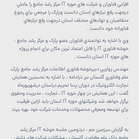
افزايي فناوران و شرکت هاي حوزه IT مرکز رشد جامع را عاملي
درجهت رفع نيازهاي استان دانست وپارک را مرجعي براي رجوع
متقاضيان و نهادهاي مختلف استان درجهت رفع نيازهاي
فناورانه خود دانست .
وي با اشاره به توانمندي فناوران عضو پارک و مرکز رشد جامع ،
خوشه فناوري IT را قابل اعتماد ترين مکان براي انجام پروژه
هاي حوزه IT استان دانست .
مهندس زواريي دبيرخوشه فناوري اطلاعات مرکز رشد جامع پارک
علم وفناوري گلستان نيز درادامه ، با اشاره به نحستين همايش
تجارت الکترونيک در دوران پسا تحريم دراستان درشهريورماه
گفت : اين همايش در چهار حوزه IT ، تجارت ، مديريت وحقوق
برگزار خواهد شد وشرکتهاي حوزه IT استان بايد ازاين ظرفيت
براي توسعه ومعرفي محصولات وخدمات شرکت خود بهره ببرند
.
به گزارش سرزمين جم ، دردومين جلسه خوشه IT مرکز رشد
جامع پارک علم وفناوري گلستان ، مشکلات شرکت هاي دانش