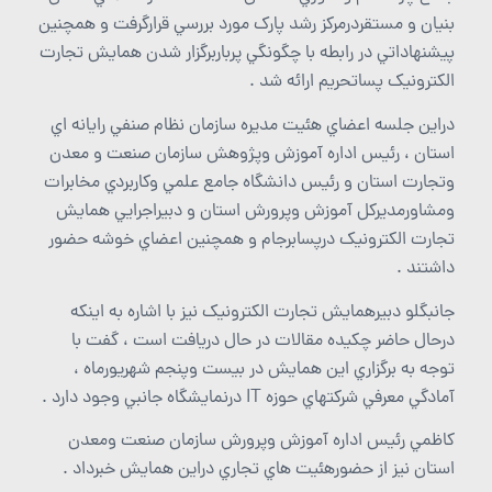
بنيان و مستقردرمرکز رشد پارک مورد بررسي قرارگرفت و همچنين
پيشنهاداتي در رابطه با چگونگي پرباربرگزار شدن همايش تجارت
الکترونيک پساتحريم ارائه شد .
دراين جلسه اعضاي هئيت مديره سازمان نظام صنفي رايانه اي
استان ، رئيس اداره آموزش وپژوهش سازمان صنعت و معدن
وتجارت استان و رئيس دانشگاه جامع علمي وکاربردي مخابرات
ومشاورمديرکل آموزش وپرورش استان و دبيراجرايي همايش
تجارت الکترونيک درپسابرجام و همچنين اعضاي خوشه حضور
داشتند .
جانبگلو دبيرهمايش تجارت الکترونيک نيز با اشاره به اينکه
درحال حاضر چکيده مقالات در حال دريافت است ، گفت با
توجه به برگزاري اين همايش در بيست وپنجم شهريورماه ،
آمادگي معرفي شرکتهاي حوزه IT درنمايشگاه جانبي وجود دارد .
کاظمي رئيس اداره آموزش وپرورش سازمان صنعت ومعدن
استان نيز از حضورهئيت هاي تجاري دراين همايش خبرداد .