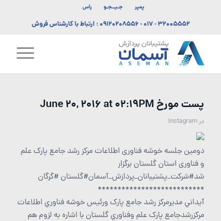
پمپر
جـیــجـو
راس
۳۲۰۰۵۵۵۲ - ۰۱۷
-
۰۹۱۲۰۲۰۸۵۵۶
: ارتباط با کارشناس فروش
پست مورخ June 20, 2016 at 02:19PM
در
Instagram
دومین جلسه خوشه فناوری اطلاعات مرکز رشد جامع پارک علم
و فناوری استان گلستان برگزار
شد#شرکت_پشتیبانان_پردازش_آسمان#گلستان #گرگان
***************************
آيداني مديرمرکز رشد جامع پارک ورئيس خوشه فناوري اطلاعات
مرکزرشدجامع پارک علم وفناوري گلستان با اشاره به لزوم هم