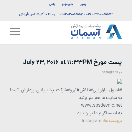
پمپر
جـیــجـو
راس
۳۲۰۰۵۵۵۲ - ۰۱۷
-
۰۹۱۲۰۲۰۸۵۵۶
: ارتباط با کارشناس فروش
پست مورخ July 23, 2016 at 11:33PM
در
Instagram
#اصول_بازاریابی#تلاش#آرزو#شرکت_پشتیبانان_پردازش_آسمان?
به سایت ما هم سر بزنید
www.spsdevnic.net
به اینستاگرام ما بپیوندید
برچسب ها:
Instagram