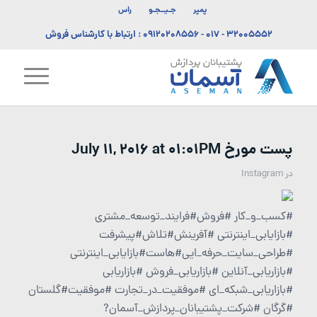
پمپر
جـیــجـو
راس
۳۲۰۰۵۵۵۲ - ۰۱۷
-
۰۹۱۲۰۲۰۸۵۵۶
: ارتباط با کارشناس فروش
پست مورخ July 11, 2016 at 01:01PM
در
Instagram
#کسب_و_کار #فروش#فرایند_توسعه_مشتری
#بازایابی_اینترنتی #آفرینش#تلاش#پیشرفت
#طراحی_سایت_حرفه_ایی#هاست#بازایابی_اینترنتی
#بازاریابی_آنلاین #بازاریابی_فروش #بازاریابی
#بازاریابی_شبکه_ای #موفقیت_در_تجارت #موفقیت#گلستان
#گرگان #شرکت_پشتیبانان_پردازش_آسمان?