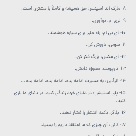
۸- مارک اند اسپنسر: حق همیشه و کاملاً با مشتری است.
۹- تری ام: نوآوری.
۱۰- آی بی ام: راه حلی برای سیاره هوشمند.
۱۱- سونی: باورش کن.
۱۲- آی مکس: بزرگ فکر کن.
۱۳- دوپونت: معجزه دانش.
۱۴- انرگایزر: به مسیرت ادامه بده، ادامه بده، ادامه بده …
۱۵- پلی استیشن: در دنیای خود زندگی کنید، در دنیای ما بازی
کنید.
۱۶- بلاگر: دکمه انتشار را فشار دهید.
۱۷- کانن: آن چیزی که ما اعتقاد داریم را ببینید.