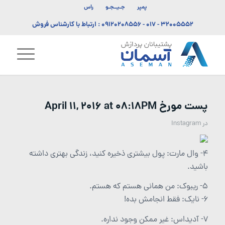
پمپر
جـیــجـو
راس
۳۲۰۰۵۵۵۲ - ۰۱۷
-
۰۹۱۲۰۲۰۸۵۵۶
: ارتباط با کارشناس فروش
پست مورخ April 11, 2016 at 08:18PM
در
Instagram
۴- وال مارت: پول بیشتری ذخیره کنید، زندگی بهتری داشته
باشید.
۵- ریبوک: من همانی هستم که هستم.
۶- نایک: فقط انجامش بده!
۷- آدیداس: غیر ممکن وجود نداره.