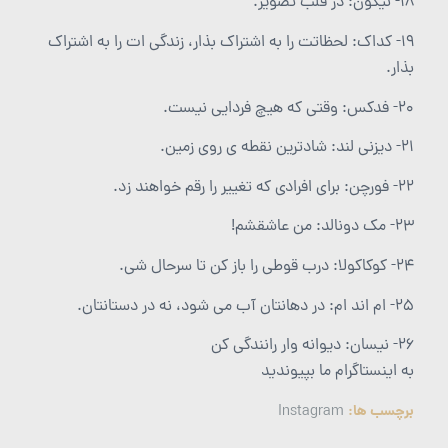
۱۸- نیکون: در قلب تصویر.
۱۹- کداک: لحظاتت را به اشتراک بذار، زندگی ات را به اشتراک
بذار.
۲۰- فدکس: وقتی که هیچ فردایی نیست.
۲۱- دیزنی لند: شادترین نقطه ی روی زمین.
۲۲- فورچن: برای افرادی که تغییر را رقم خواهند زد.
۲۳- مک دونالد: من عاشقشم!
۲۴- کوکاکولا: درب قوطی را باز کن تا سرحال شی.
۲۵- ام اند ام: در دهانتان آب می شود، نه در دستانتان.
26- نیسان: دیوانه وار رانندگی کن
به اینستاگرام ما بپیوندید
برچسب ها:
Instagram