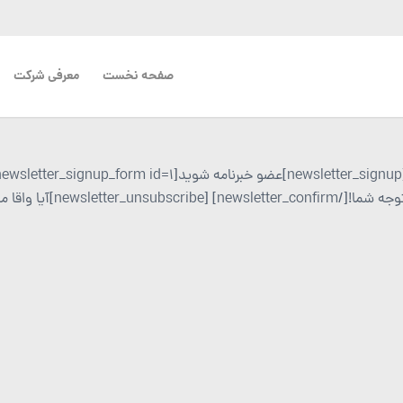
صفحه نخست
معرفی شرکت
ا![/newsletter_confirm] [newsletter_unsubscribe]آیا واقا مایل به لغو اشتراک هستید؟[/newsletter_unsubscribe]