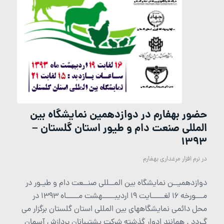
حضور بهفارم در دوازدهمین نمایشگاه بین
المللی صنعت دام و طیور استان گلستان –
1393
در
نرم افزار مرغداری بهفارم
دوازدهمیــن نمایشگاه بین المــللی صنــعت دام و طیـور در
مـــورخه 16 لغـــــایت 19 اردیبـــــهشت مـــــاه 1393 در
محل دائمی نمایشگاههای بین المللی استان گلستان برگزار می
گـردد . همانند ادوار گذشته شرکت پشتیبانان پردازش آسمان