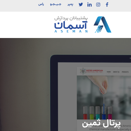
پمپر
جـیــجـو
راس
پرتال ثمین