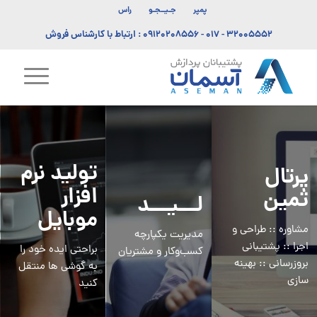
پمپر
جـیــجـو
راس
۳۲۰۰۵۵۵۲ - ۰۱۷
-
۰۹۱۲۰۲۰۸۵۵۶
: ارتباط با کارشناس فروش
تولید نرم
پرتال
افزار
ثمین
لـــیـــد
موبایل
مشاوره :: طراحی و
مدیریت یکپارچه
اجرا :: پشتیبانی
براحتی ایده خود را
کسب‌وکار و مشتریان
بروزرسانی :: بهینه
به گوشی ها منتقل
سازی
کنید